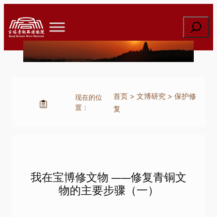
跳
至
搜
内
索
容
首页
>
文博研究
>
保护修
现在的位
置：
复
我在宝博修文物 ——修复青铜文
物的主要步骤（一）