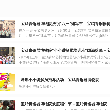
宝鸡青铜器博物院庆祝“八一”建军节 – 宝鸡青铜器
在八一”建军节来临之际，7月30日，宝鸡青铜器博物院邀请
月，共庆八一”建军节，对为解放祖国和抗战做出伟大贡献
宝鸡青铜器博物院首先组织26名抗战老兵在贵宾厅观看了《
过抗美援朝、西南剿匪的三名退伍战士，给工作人员和志愿
宝鸡青铜器博物院“小小讲解员培训班”圆满落幕 – 
枪林弹雨中他们奋不顾身，抛头颅洒热血，英勇抗战，当81
残酷时，不由自主地哽咽起来，使在场的人纷纷感动的泪流
7月24日上午，宝鸡青铜器博物院暑期小小讲解员培训班”在
身躯换得了我们今天和平安宁的生活，更要珍惜来之不易的
小讲解员进行了表彰及颁发了结业证书，博物院的领导和家
暑期小小讲解员招募活动 – 宝鸡青铜器博物院
暑期小小讲解员招募活动
宝鸡青铜器博物院欢度端午节 – 宝鸡青铜器博物院