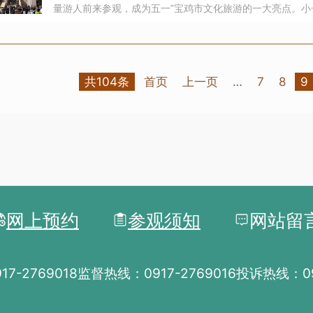
量游人前来参观，成为五一”宝鸡市文化旅游的一大亮点。
外游客3.7万人次，比去年同比增长25%，接待量创历史新高
共104条
首页
上一页
…
7
8
9
网上预约
参观须知
网站留
7-2769018
监督热线：0917-2769016
投诉热线：091