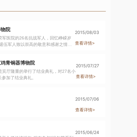
博物院
2015/08/03
荣军医院的26名抗战军人，回忆峥嵘岁
查看详情>
的退伍军人致以崇高的敬意和感谢之情。
青铜铸文明》历史专题片，随后请参加
者讲了他们当年的战争经历，在侵略者的
宝鸡青铜器博物院
岁的老兵齐长才说到侵略战争的血腥和
2015/07/27
满面，深深地感受到了革命先烈用鲜血和
贵宾厅隆重的举行了结业典礼，对27名小
幸福生活。
查看详情>
长参加了结业典礼。
2015/07/06
查看详情>
2015/06/24