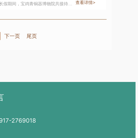
查看详情>
小长假期间，宝鸡青铜器博物院共接待中
。
下一页
尾页
言
7-2769018