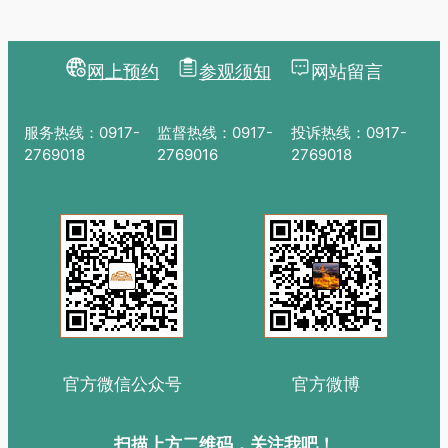
生灵。
13日，是全国第十
个“文化和自然遗产
日”，主题为“文物
网上预约
参观须知
网站留言
属于人民 服务人
民”。
服务热线：0917-
监督热线：0917-
投诉热线：0917-
2769018
2769016
2769018
官方微信公众号
官方微博
扫描上方二维码，关注我吧！