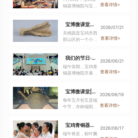
查看详情>
铜器博物院与宝鸡
市怀玉篆刻拓印工
作室联合开展了“金
宝博微课堂︱以我覃耜 播厥百谷——农耕文明标志性工具骨耜
石传拓·铭文中国”
2026/07/21
非遗文化研学活
关桃园是宝鸡市西
动，来自华中科技
查看详情>
部山区的一个小村
大学工会的40余名
落，也是7000年前
老师参加活动。大
炎帝部族的宝鸡先
我们的节日·端午节 | 宝鸡青铜器博物院开展“端午寻古意 青铜话安康”主题系列活动
家在沉浸式观展中
民生活的地方。这
2026/06/21
探寻周秦历史脉
里是一处较为开阔
端午假期，宝鸡青
络，在非遗拓印体
的黄土台塬，北依
查看详情>
铜器博物院开展了
验中亲手复刻青铜
骆驼山，南临渭
“端午寻古意 青铜话
器铭文，用指尖触
水，与秦岭群峰遥
安康”系列传统文化
摸中华文明的厚度
宝博微课堂|五月端午节:端午怀古，礼承千年
望，是远古人类生
体验活动，累计吸
2026/06/19
与温度。
存的首选之地。
引150余名观众参
每年五月初五是端
2002年考古工作者
与；同步推出活动
查看详情>
午节，亦称端阳
在这里发现了先民
短视频、主题宣传
节、龙舟节、重午
居住的房屋遗址，
及宝博微课堂共计4
节。它与春节、清
以及大量生产、生
宝鸡青铜器博物院【端午寻古意·青铜话安康】端午节活动预告
期。以文艺展演、
明节、中秋节并称
2026/06/17
活遗物。仅骨耜就
趣味问答、传统民
为中国四大传统节
端午将至，粽叶飘
有20余件，数量之
俗、非遗手作等形