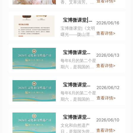
日，2008年被列为
查看详情>
香、艾草清芳。为
多，年代之早，为
式，让广大观众沉
国家法定节假日，
传承传统民俗、传
我国长江以北广大
浸式感受端午传统
2009年9月成为中
播中华文脉，宝鸡
地区所首见。这批
文化。
宝博微课堂|《文明曙光——陇山渭水间的早期中国文明探源》线上展第四期
国首个入选世界非
青铜器博物院特别
2026/06/16
骨耜多就地取材，
遗的节日。它集拜
推出【端午寻古意·
宝博微课堂|《文明
将所猎捕的鹿、
神祭祖、祈福辟
青铜话安康】端午
查看详情>
曙光——陇山渭水
牛、青羊等动物食
邪、欢庆娱乐和饮
主题活动，诚邀大
间的早期中国文明
用后，用其肩胛骨
食于一体，是中华
小朋友共赴端午之
探源》线上展第四
精心磨制而成，制
文明的重要载体。
宝博微课堂｜文化和自然遗产保护，周人在行动！（三）
约，承古俗、纳吉
期
作水平之高，超乎
2026/06/13
祥，共度温馨有意
每年6月的第二个星
想象。
义的端午时光！
查看详情>
期六，是我国的文
化和自然遗产日。
这一纪念日旨在引
宝博微课堂｜文化和自然遗产保护，周人在行动！（二）
导大众认知、珍爱
2026/06/12
并传承各类珍贵遗
每年6月的第二个星
产。今年6月13
查看详情>
期六，是我国的文
日，是全国第十个
化和自然遗产日。
“文化和自然遗产
这一纪念日旨在引
宝博微课堂｜文化和自然遗产保护，周人在行动！（一）
日”，主题为“文物
导大众认知、珍爱
2026/06/10
属于人民 服务人
并传承各类珍贵遗
文化和自然遗产
民”。 前两期微课
产。今年6月13
查看详情>
日，是我国为营造