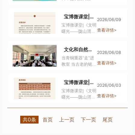
堂，我们从何尊、
日，是全国第十个
保护遗产的社会氛
逨盘、逨鼎中，看
“文化和自然遗产
围设立的主题纪念
到了周人对文化遗
宝博微课堂|《文明曙光——陇山渭水间的早期中国文明探源》线上展第三期
日”，主题为“文物
日，定为每年6月的
2026/06/09
产中“德”、勤勉、
属于人民 服务人
第二个星期六。前
宝博微课堂|《文明
廉政的守护。而“文
民”。 文化遗产的传
身是2006年设立的
查看详情>
曙光——陇山渭水
化和自然遗产日”之
承，不只是器物的
“文化遗产日”，
间的早期中国文明
所以将“自然”与“文
保护，更是精神品
2017年正式更名为
探源》线上展第三
化”并列，正是因为
质的延续。在上一
文化和自然遗产日|当“中国”遇见青春：一堂跨越三千年的家乡课
“文化和自然遗产
期
2026/06/08
壮美的山川、灵动
期微课堂中，我们
日”，涵盖文化遗
当青铜重器“走”进
的生灵，同珍贵的
透过何尊，看到了
产、自然遗产、文
查看详情>
教室 当古老的铭文
文物、古老的礼制
周人对国家统一与
化和自然双重遗产
与青春的目光相遇
一样，都是祖先留
“德”的守护。 本
三大类别。设立这
一场关于发现 守护
给我们的无价之
期，我们将走进逨
一纪念日，旨在普
宝博微课堂|《文明曙光——陇山渭水间的早期中国文明探源》线上展第二期
与传承的文明接力
宝，都需要我们珍
2026/06/03
盘与四十三年逨
及遗产保护知识，
悄然展开
宝博微课堂|《文明
视与传承。 本期，
鼎，探寻周人如何
引导大众认知、珍
查看详情>
曙光——陇山渭水
我们将目光投向自
将勤勉忠诚、家国
爱并传承各类珍贵
间的早期中国文明
然遗产——透过散
一体、清正廉洁铸
遗产。 自2006年以
探源》线上展第二
氏盘与动物形尊，
于青铜、传于后世
来，这份对人类文
期
看看三千年前的周
——这些，正是文
明成果与自然馈赠
共0条
首页
上一页
下一页
尾页
人，如何以敬畏之
化遗产中弥足珍贵
的深沉敬意，已绵
心保护山川、珍爱
的“家风家训”。
延二十载。今年6月