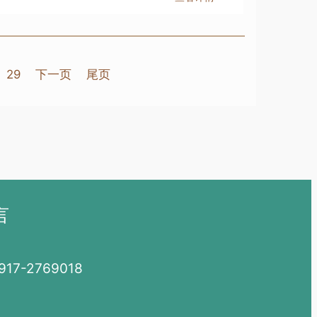
29
下一页
尾页
言
7-2769018