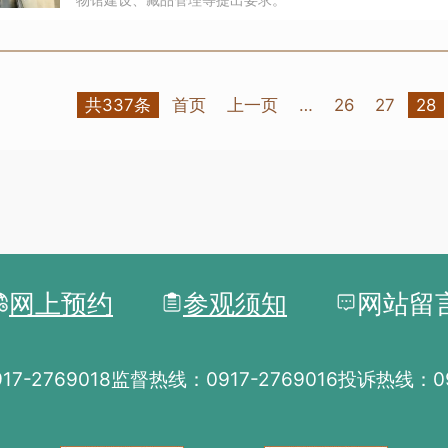
共337条
首页
上一页
…
26
27
28
网上预约
参观须知
网站留
7-2769018
监督热线：0917-2769016
投诉热线：091