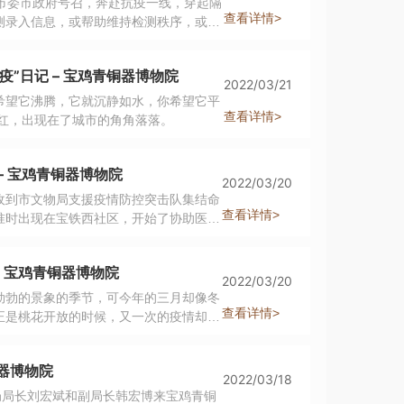
市委市政府号召，奔赴抗疫一线，穿起隔
查看详情>
测录入信息，或帮助维持检测秩序，或入
心里默默地向他们致敬。
”日记 – 宝鸡青铜器博物院
2022/03/21
希望它沸腾，它就沉静如水，你希望它平
查看详情>
者，这一抹红，出现在了城市的角角落落。
– 宝鸡青铜器博物院
2022/03/20
收到市文物局支援疫情防控突击队集结命
查看详情>
巨任务。那天早上，我在朋友圈调侃，也
 宝鸡青铜器博物院
2022/03/20
勃勃的景象的季节，可今年的三月却像冬
查看详情>
正是桃花开放的时候，又一次的疫情却悄
繁华。开始，星星点点，零零落落，慢慢
铜器博物院
2022/03/18
局局长刘宏斌和副局长韩宏博来宝鸡青铜