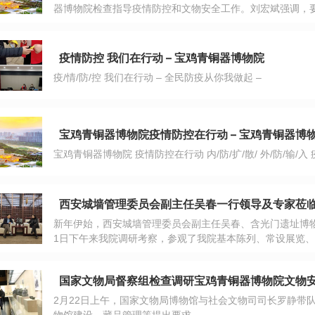
器博物院检查指导疫情防控和文物安全工作。刘宏斌强调，
果。
疫情防控 我们在行动 – 宝鸡青铜器博物院
疫/情/防/控 我们在行动 – 全民防疫从你我做起 –
宝鸡青铜器博物院疫情防控在行动 – 宝鸡青铜器博
宝
新年伊始，西安城墙管理委员会副主任吴春、含光门遗址博
1日下午来我院调研考察，参观了我院基本陈列、常设展览
源、详实的图文资料、独特的形式设计，吸引了吴主任一行
不时停下脚步观看、交流，对我院展览展示成果给予高度评
国家文物局督察组检查调研宝鸡青铜器博物院文物安全
2月22日上午，国家文物局博物馆与社会文物司司长罗静带
物馆建设、藏品管理等提出要求。