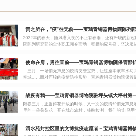
责之所在，“疫”往无前——宝鸡青铜器博物院陈列部
2022年的春天，随风潜入夜的不止有春雨，还有严峻的新
院陈列研究部的全体职工闻令而动，积极响应号召，坚决服从
使命在肩，勇往直前——宝鸡青铜器博物院保管部抗疫
三月，一场悄无声息的疫情突袭宝鸡，让这座本该车水马
空城……面对严峻的疫情防控形势，宝鸡青铜器博物院保管
身于抗疫一线。在这场战疫工作中，有人在坚守，有人在逆
征……
阳春三月，正当鲜花开放的时候，又一次的疫情却悄无声息地
里的一朵朵梨花，开在城市农村，核酸检测；我们的“红马甲
口，测温扫码；我们的“黄马甲”像春天里一串串的迎春花，
的“花”，是奔赴战斗前沿的战士！
渭水苑封控区里的文博抗疫志愿者 – 宝鸡青铜器博