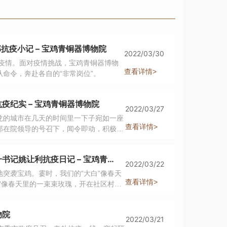
抗疫小记 – 宝鸡青铜器博物院
2022/03/30
冠疫情。面对疫情挑战，宝鸡青铜器博物
查看详情>
命令，奔赴各自的“非常岗位”。
纪实 – 宝鸡青铜器博物院
2022/03/27
龙的城市在几天的时间里一下子宛如一座
查看详情>
部在院领导的号召下，闻令即动，积极投
行，有人在深夜忙碌，有人在凌晨出
战疫有我——宝鸡青铜器博物院驻坪头镇大坪村第一书记姚让利抗疫日记 – 宝鸡青铜器博物院
2022/03/22
突袭宝鸡。霎时，我们的“大白”像春天
查看详情>
”像春天里的一束束玫瑰，开在社区村
开在城村街道，保障安全。他们是春天里
物院
2022/03/21