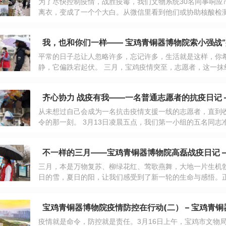
为了尽快控制疫情，战胜疫毒，我们文物系统30名同事响应
离衣，变成了一个个大白。从微信里看到他们或协助核酸检
户摸排的身影，我心急如焚，恨自己被“画地为牢”，只能在
我，也和你们一样—— 宝鸡青铜器博物院索小强战“疫
平常的日子总让人忽略许多，忘记许多，生活就是这样，你
静，它偏跌宕起伏。 三月，宝鸡疫情突至，志愿
齐心协力 战疫有我——一名普通志愿者的抗疫日记 
从未想过自己会成为一名抗击疫情支援一线的志愿者，直到
令的那一刻。 3月13日凌晨五点，我们第一小组的五名同志准时出现在宝铁西社区，开始了协助医护
人员进行小区核酸检测信息录入、扫码及现场秩序维护的艰
终于是见到了凌晨五点的街道。
不一样的三月——宝鸡青铜器博物院高磊战疫日记 –
三月，本是万物复苏、柳绿花红、莺歌燕舞，大地一片生机
日的雪，夏日的阳，让我们感受到了新一轮的生命与感悟。
然无声的在这美丽的山城宝鸡突袭而来，黯淡了城市原有的
的，盛气凌人，飞扬跋扈……
宝鸡青铜器博物院疫情防控在行动(二） – 宝鸡青
疫情就是命令，防控就是责任。3月16日上午，宝鸡市文物