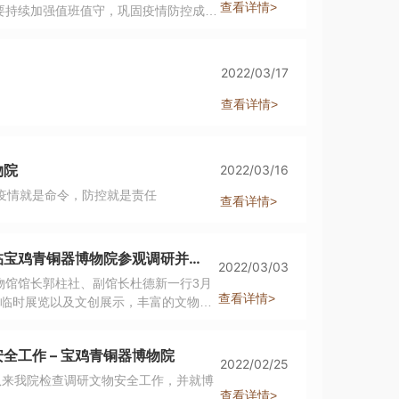
查看详情>
要持续加强值班值守，巩固疫情防控成
2022/03/17
查看详情>
物院
2022/03/16
鸡青铜器博物院 疫情防控在行动 内/防/扩/散/ 外/防/输/入 疫情就是命令，防控就是责任
查看详情>
西安城墙管理委员会副主任吴春一行领导及专家莅临宝鸡青铜器博物院参观调研并商谈文化合作 – 宝鸡青铜器博物院
2022/03/03
物馆馆长郭柱社、副馆长杜德新一行3月
查看详情>
、临时展览以及文创展示，丰富的文物资
的目光，在工作人员细致专业的讲解下，
价。
工作 – 宝鸡青铜器博物院
2022/02/25
队来我院检查调研文物安全工作，并就博
查看详情>