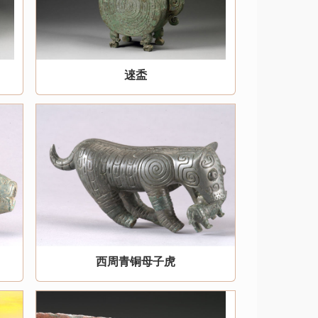
逨盉
西周青铜母子虎