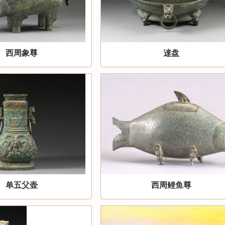
西周象尊
逨盘
单五父壶
西周鲤鱼尊