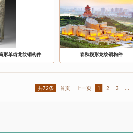
筒形单齿龙纹铜构件
春秋楔形龙纹铜构件
共72条
首页
上一页
1
2
3
…