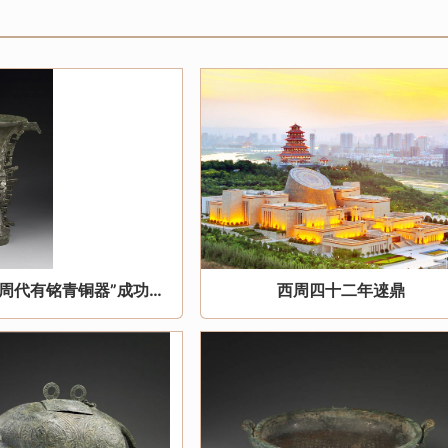
“何尊等五组周代有铭青铜器”成功入选《中国档案文献遗产名录》
西周四十二年逨鼎