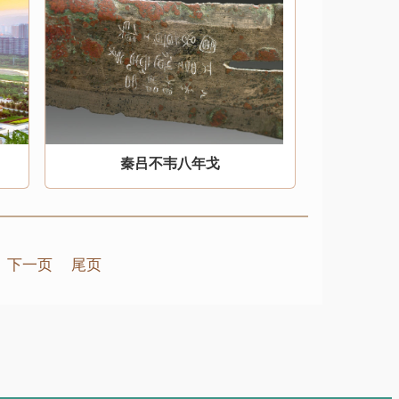
秦吕不韦八年戈
下一页
尾页