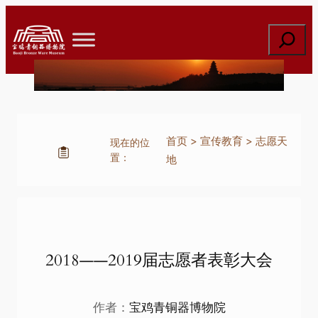
跳
至
搜
内
索
容
首页
>
宣传教育
>
志愿天
现在的位
置：
地
2018——2019届志愿者表彰大会
作者：
宝鸡青铜器博物院