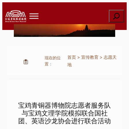
跳
至
搜
内
索
容
首页
>
宣传教育
>
志愿天
现在的位
置：
地
宝鸡青铜器博物院志愿者服务队
与宝鸡文理学院模拟联合国社
团、英语沙龙协会进行联合活动