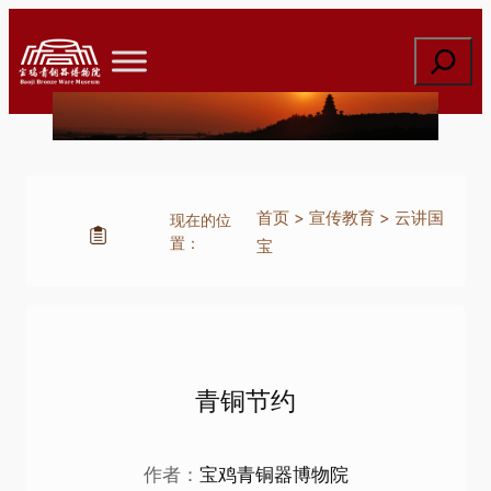
跳
至
搜
内
索
容
首页
>
宣传教育
>
云讲国
现在的位
置：
宝
青铜节约
作者：
宝鸡青铜器博物院