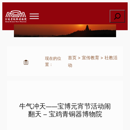
跳
至
搜
内
索
容
首页
>
宣传教育
>
社教活
现在的位
置：
动
牛气冲天——宝博元宵节活动闹
翻天 – 宝鸡青铜器博物院