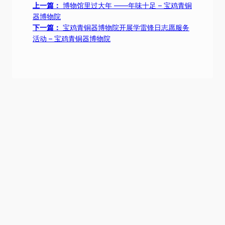
宝鸡青铜器博物院“福牛闹元宵”猜灯谜和
做花灯的活动，让小朋友和家长们在动脑和动
手的过程中，感受到了节日的喜悦，在博物馆
中度过一个欢乐祥和的元宵节。
此次活动得到宝鸡日报、宝鸡人民广播电
台、宝鸡新闻网的大力支持和宣传，深表谢
意！
祝：大家元宵节快乐！
（以上内容仅限于公益宣传，个别图片和视频资料来自网
络，如有侵权，联系必删）