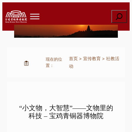
跳
至
搜
内
索
容
首页
>
宣传教育
>
社教活
现在的位
置：
动
“小文物，大智慧”——文物里的
科技 – 宝鸡青铜器博物院