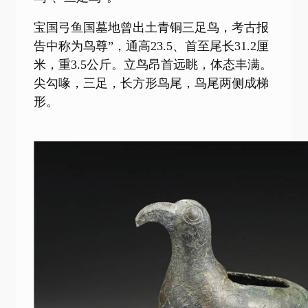
宝国弓鱼国墓地曾出土青铜三足鸟，考古报
告中称为鸟尊”，通高23.5、首至尾长31.2厘
米，重3.5公斤。立鸟昂首远眺，体态丰满。
尖勾喙，三足，长方形鸟尾，鸟尾两侧成梯
形。