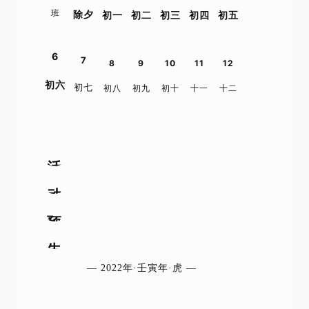
班
初一
初二
初三
初四
初五
除夕
6
7
8
9
10
11
12
初六
初七
初八
初九
初十
十一
十二
活
动
预
告
— 2022年·壬寅年·虎 —