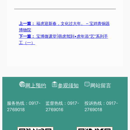
上一篇：
福虎迎新春，文化过大年。 – 宝鸡青铜器
博物院
下一篇：
宝博微课堂|萌虎驾到•虎年添“艺”系列手
工（一）
网上预约
参观须知
网站留言
服务热线：0917-
监督热线：0917-
投诉热线：0917-
2769018
2769016
2769018