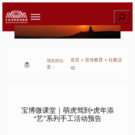
跳
至
搜
内
索
容
首页
>
宣传教育
>
社教活
现在的位
置：
动
宝博微课堂｜萌虎驾到•虎年添
“艺”系列手工活动预告