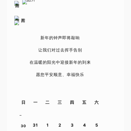
新年的钟声即将敲响
让我们对过去挥手告别
在温暖的阳光中迎接新年的到来
愿您平安顺意、幸福快乐
日
一
二
三
四
五
六
_
31
1
2
3
4
5
30