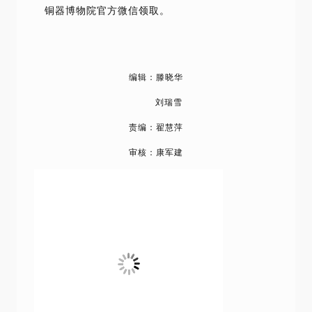
铜器博物院官方微信领取。
编辑：滕晓华
刘瑞雪
责编：翟慧萍
审核：康军建