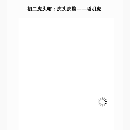
初二虎头帽：虎头虎脑——聪明虎