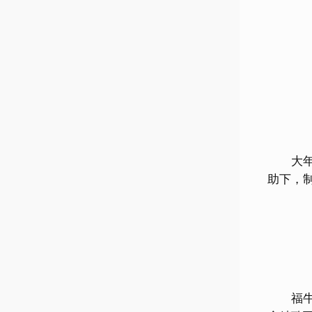
大年初
助下，
福牛送