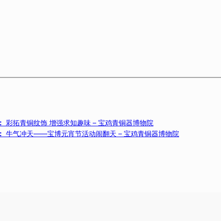
：
彩拓青铜纹饰 增强求知趣味 – 宝鸡青铜器博物院
：
牛气冲天——宝博元宵节活动闹翻天 – 宝鸡青铜器博物院