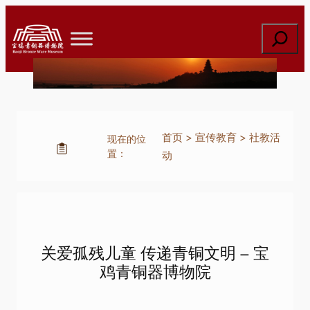
跳
至
搜
内
索
容
首页
>
宣传教育
>
社教活
现在的位
置：
动
关爱孤残儿童 传递青铜文明 – 宝
鸡青铜器博物院