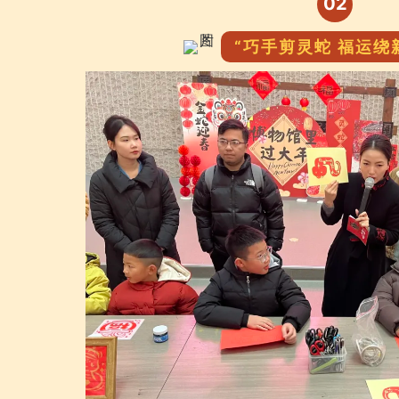
02
“巧手剪灵蛇 福运绕