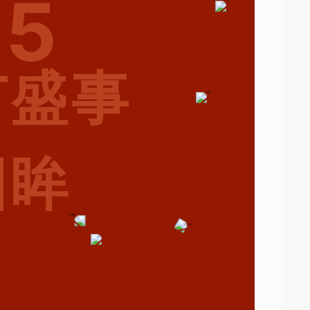
25
节盛事
回眸