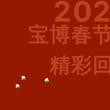
20
宝博春
精彩