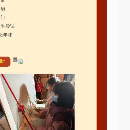
一扇
大门
动手尝试
化年味
祥”