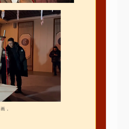
绘画，
福