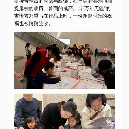
拼接青铜器的轮廓与纹饰，在指尖的触碰间捕
捉扉棱的凌厉、兽面的威严。当“万年无疆”的
吉语被郑重写在作品上时，一份穿越时光的祝
福也被悄悄签收。