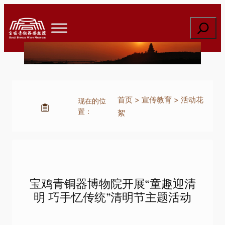
跳
至
搜
内
索
容
首页
>
宣传教育
>
活动花
现在的位
置：
絮
宝鸡青铜器博物院开展“童趣迎清
明 巧手忆传统”清明节主题活动