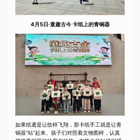
4月5日·童趣古今 卡纸上的青铜器
如果纸鸢是让纹样飞翔，那卡纸手工就是让青
铜器“站”起来。孩子们对照着文物图样，认真