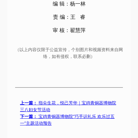
编 辑：杨一林
责 编：王 睿
审 核：翟慧萍
（以上内容仅限于公益宣传，个别图片和视频资料来自网
络，如有侵权，联系必删）
上一篇：
指尖生花，悦己芳华｜宝鸡青铜器博物院
三八妇女节活动
下一篇：
宝鸡青铜器博物院“巧手识礼乐 欢乐过五
一”主题活动预告