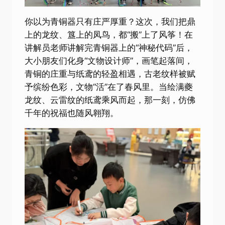
你以为青铜器只有庄严厚重？这次，我们把鼎
上的龙纹、簋上的凤鸟，都“搬”上了风筝！在
讲解员老师讲解完青铜器上的“神秘代码”后，
大小朋友们化身“文物设计师”，画笔起落间，
青铜的庄重与纸鸢的轻盈相遇，古老纹样被赋
予缤纷色彩，文物“活”在了春风里。当绘满夔
龙纹、云雷纹的纸鸢乘风而起，那一刻，仿佛
千年的祝福也随风翱翔。