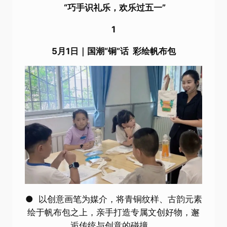
“巧手识礼乐，欢乐过五一”
1
5月1日｜国潮“铜”话 彩绘帆布包
● 以创意画笔为媒介，将青铜纹样、古韵元素
绘于帆布包之上，亲手打造专属文创好物，邂
逅传统与创意的碰撞。