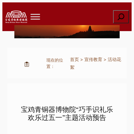
跳
至
搜
内
索
容
首页
>
宣传教育
>
活动花
现在的位
置：
絮
宝鸡青铜器博物院“巧手识礼乐
欢乐过五一”主题活动预告