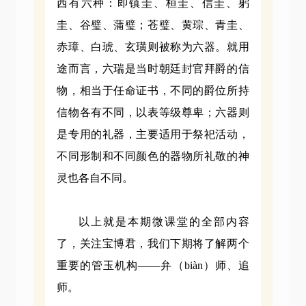
西有六种：即镇圭、桓圭、信圭、躬
圭、谷璧、蒲璧；苍璧、黄琮、青圭、
赤璋、白琥、玄璜则被称为六器。就用
途而言，六瑞是当时朝廷封官拜爵的信
物，相当于任命证书，不同的爵位所持
信物各有不同，以表等级尊卑；六器则
是专用的礼器，主要适用于祭祀活动，
不同形制和不同颜色的器物所礼敬的神
灵也各自不同。
以上就是本期微课堂的全部内容
了，关注宝博君，我们下期将了解两个
重要的管玉机构——弁（biàn）师、追
师。