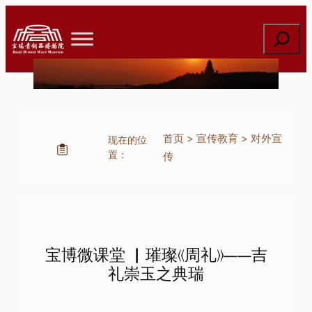
跳
至
搜
内
索
容
首页
>
宣传教育
>
对外宣
现在的位
置：
传
宝博微课堂 ▏璀璨《周礼》——吉
礼崇玉之典瑞