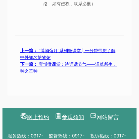
络，如有侵权，联系必删）
上一篇：
“博物馆月”系列微课堂 | 一分钟带您了解
中外知名博物馆
下一篇：
宝博微课堂：诗词话节气——泽草所生，
种之芒种
网上预约
参观须知
网站留言
服务热线：0917-
监督热线：0917-
投诉热线：0917-