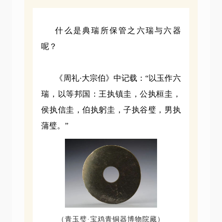
什么是典瑞所保管之六瑞与六器
呢？
《周礼·大宗伯》中记载：“
以玉作六
瑞，以等邦国：王执镇圭，公执桓圭，
侯执信圭，伯执躬圭，子执谷璧，男执
蒲璧。”
（青玉璧·宝鸡青铜器博物院藏）