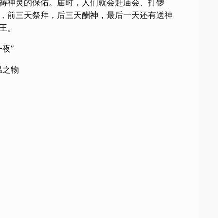
祷神灵的保佑。届时，人们就会赶庙会、打锣
，前三天祭拜，后三天酬神，最后一天还有送神
王。
夜”
温之物