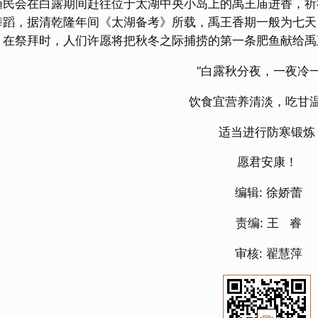
渔民会在白露期间赶往位于太湖中央小岛上的禹王庙进香，祈
舞蹈，据清乾隆年间《太湖备考》所载，禹王香期一般为七天
。在祭拜时，人们许愿将把秋冬之际捕捞的第一条肥鱼献给禹
“白露秋分夜，一夜冷一
饮食宜营养清淡，吃甘
适当进行防寒锻炼
愿君安康！
编辑: 徐娇蕾
责编: 王 睿
审核: 翟慧萍