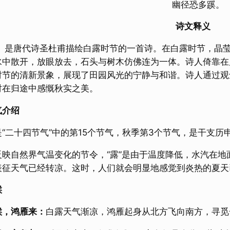
幽径恐多蹊。
诗文释义
》是唐代诗圣杜甫描绘白露时节的一首诗。在白露时节，晶
水中散开，放眼放去，石头与树木仿佛连为一体。诗人倚靠在
时节的清新景象，展现了田园风光的宁静与和谐。诗人通过观
时在归途中感慨秋实之美。
气介绍
“二十四节气”中的第15个节气，秋季第3个节气，是干支历
反映自然界气温变化的节令，“露”是由于温度降低，水汽在
表征天气已经转凉。这时，人们就会明显地感觉到炎热的夏天
候
候，鸿雁来：
白露天气渐凉，鸿雁起身从北方飞向南方，寻觅