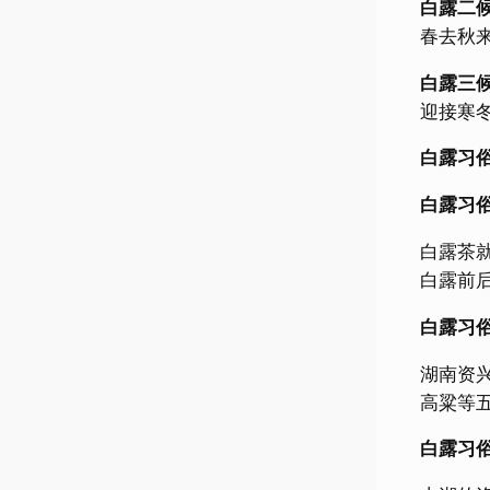
白露二
春去秋
白露三
迎接寒
白露习
白露
白露茶
白露前
白露习
湖南资
高粱等五
白露习