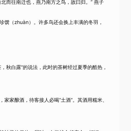
北而往南迁也，燕乃南方之鸟，故曰归。” 燕子
馔（zhuàn）。许多鸟还会换上丰满的冬羽，
茶，秋白露”的说法，此时的茶树经过夏季的酷热，
，家家酿酒，待客接人必喝“土酒”。其酒用糯米、