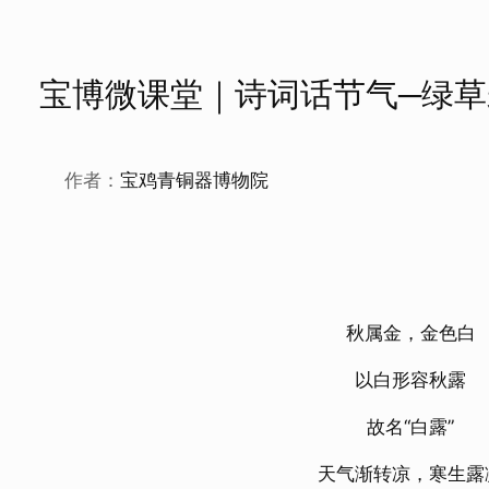
宝博微课堂｜诗词话节气─绿
作者：
宝鸡青铜器博物院
秋属金，金色白
以白形容秋露
故名“白露”
天气渐转凉，寒生露