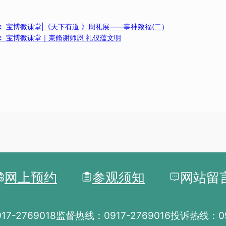
：
宝博微课堂|《天下有道 》周礼展——事神致福(二）
：
宝博微课堂｜束脩谢师恩 礼仪蕴文明
网上预约
参观须知
网站留
7-2769018
监督热线：0917-2769016
投诉热线：091