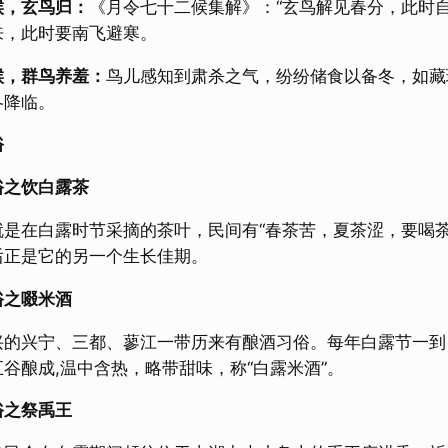
候，玄鸟归：
《月令七十二候集解》：“玄鸟解见春分，此时自
来，此时要南飞避寒。
候，群鸟养羞：
鸟儿感知到肃杀之气，纷纷储食以备冬，如藏珍
冬降临。
俗
习俗之饮白露茶
就是在白露时节采摘的茶叶，民间有“春茶苦，夏茶涩，要喝
后正是它的另一个生长佳期。
俗之啜米酒
兴的兴宁、三都、蓼江一带历来有酿酒习俗。每年白露节一到
谷酿成,温中含热，略带甜味，称“白露米酒”。
俗之祭禹王