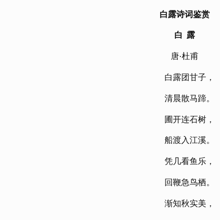
白露诗词鉴赏
白 露
唐·杜甫
白露团甘子，
清晨散马蹄。
圃开连石树，
船渡入江溪。
凭几看鱼乐，
回鞭急鸟栖。
渐知秋实美，