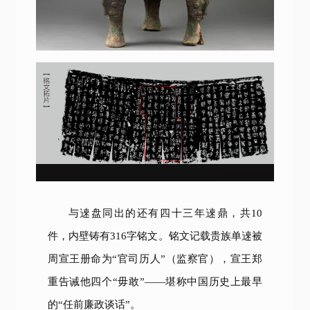
宝鸡青铜器博物院
与逨盘同出的还有四十三年逨鼎，共10
件，内壁铸有316字铭文。铭文记载贵族单逨被
周宣王册命为“官司历人”（监察官），宣王郑
重告诫他四个“毋敢”——堪称中国历史上最早
的“任前廉政谈话”。