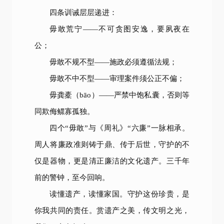
四条训诫层层递进：
毋敢荒宁——不可贪图安逸，要夙夜在
公；
毋敢不规不型——施政必须遵循法规；
毋敢不中不型——审理案件须公正不偏；
毋龚橐（bāo）——严禁中饱私囊，否则等
同欺侮鳏寡孤独。
四个“毋敢”与《周礼》“六廉”一脉相承。
周人将廉政准则铸于鼎、传于后世，守护的不
仅是器物，更是清正廉洁的文化遗产。三千年
前的警钟，至今回响。
读懂遗产，读懂家国。守护这份珍贵，是
你我共同的责任。赏遗产之美，传文明之光，