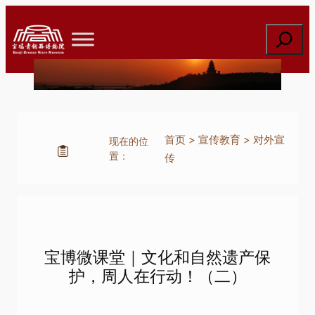
跳
至
搜
内
索
容
首页
>
宣传教育
>
对外宣
现在的位
置：
传
宝博微课堂｜文化和自然遗产保
护，周人在行动！（二）