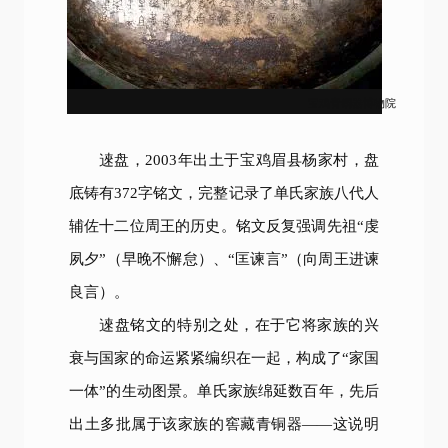
宝鸡青铜器博物院
逨盘，2003年出土于宝鸡眉县杨家村，盘
底铸有372字铭文，完整记录了单氏家族八代人
辅佐十二位周王的历史。铭文反复强调先祖“虔
夙夕”（早晚不懈怠）、“匡谏言”（向周王进谏
良言）。
逨盘铭文的特别之处，在于它将家族的兴
衰与国家的命运紧紧编织在一起，构成了“家国
一体”的生动图景。单氏家族绵延数百年，先后
出土多批属于该家族的窖藏青铜器——这说明