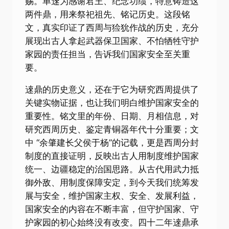
赐。单逨为感谢君王、纪念功绩，特意铸造这
两件鼎，用来祭祀祖先、铭记历史。这段铭
文，真实印证了西周与猃狁作战的历史，充分
展现出古人拿起武器保卫国家、不怕牺牲守护
家园的责任担当，告诉我们国家安全至关重
要。
逨鼎的历史意义，还在于它为研究西周提供了
关键实物证据，也让我们明白维护国家安全的
重要性。铭文里的年份、日期、月相信息，对
研究西周历史、鉴定青铜器年代十分重要；文
中 “余肇建长父侯于杨”的记载，更是西周分封
制度的直接证明，反映出古人用制度维护国家
统一、边疆稳定的治国思路。从古代用武力抵
御外敌、用制度保障安定，到今天我们统筹发
展与安全，维护国家主权、安全、发展利益，
国家安全的内容在不断丰富，但守护国家、守
护家园的初心始终没有改变。四十二年逨鼎承