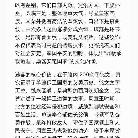
略有差别。它们口部内敛、宽沿方耳、下腹外
垂、圆底三足，整体厚重大气，尽显皇家气
度。耳朵外侧有简洁的凹弦纹，口沿下是窃曲
纹，由六条凸起的扉棱分成六组，腹部是环带
纹，足部有兽面纹，既美观又威严。这些纹饰
不仅代表当时高超的铸造技术，更寄托着人们
对社会安定、家国平安的期盼，体现出“器物承
载道理，鼎器安定国家”的文化内涵。
逨鼎的核心价值，在于腹内 200余字铭文，真
实记录了单逨保卫国家的英勇历史。铭文文字
工整、线条圆润，是典型的西周晚期金文，完
整讲述了一段捍卫边疆的故事。周宣王时期，
北方的猃狁经常侵犯边境，威胁到都城安全和
百姓生活。单逨奉命辅佐长父侯，带领军队奋
勇作战，最终打败敌人，守住了国家领土和人
民安宁。周宣王为表彰他的功劳，给予丰厚赏