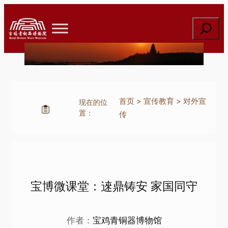
跳
至
搜
内
索
容
首页
>
宣传教育
>
对外宣
现在的位
置：
传
宝博微课堂：逨鼎铸安 家国同守
作者：
宝鸡青铜器博物馆