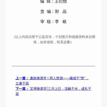
编 辑：王衍熠
责 编：郭 晶
审 核：李 岐
（以上内容仅限于公益宣传，个别图片和视频资料来自网
络，如有侵权，联系必删）
上一篇：
廉政微课堂 I 周人禁酒——藏戒于“禁”，
立廉于器
下一篇：
宝博微课堂|三月上巳：流觞于水，成礼于
器