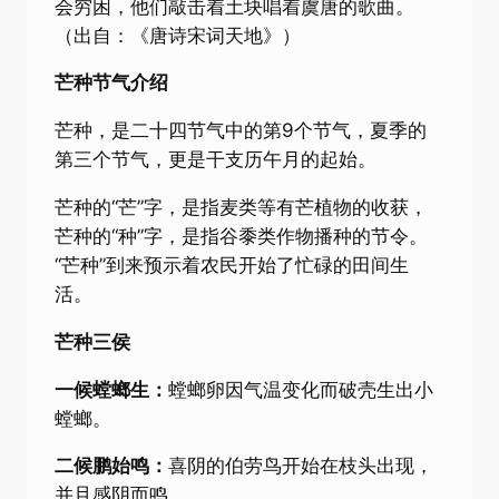
会穷困，他们敲击着土块唱着虞唐的歌曲。
（出自：《唐诗宋词天地》）
芒种节气介绍
芒种，是二十四节气中的第9个节气，夏季的
第三个节气，更是干支历午月的起始。
芒种的“芒”字，是指麦类等有芒植物的收获，
芒种的“种”字，是指谷黍类作物播种的节令。
“芒种”到来预示着农民开始了忙碌的田间生
活。
芒种三侯
一候螳螂生：
螳螂卵因气温变化而破壳生出小
螳螂。
二候鹏始鸣：
喜阴的伯劳鸟开始在枝头出现，
并且感阴而鸣。