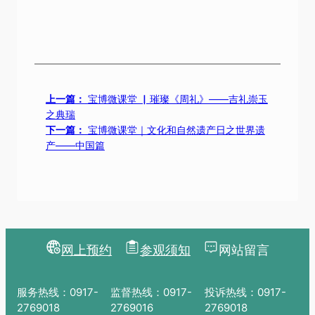
上一篇：
宝博微课堂 ▏璀璨《周礼》——吉礼崇玉
之典瑞
下一篇：
宝博微课堂｜文化和自然遗产日之世界遗
产——中国篇
网上预约
参观须知
网站留言
服务热线：0917-
监督热线：0917-
投诉热线：0917-
2769018
2769016
2769018