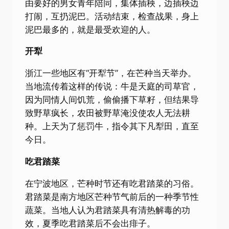
由要好的男女青年陪同，集体插秧，边插秧边
打闹，互扔泥巴。活动结束，检查战果，身上
泥巴最多的，就是最受欢迎的人。
开犁
浙江一些地区有“开犁节”，在芒种当天举办。
当地流传着这样的传说：牛是天庭的司草官，
因为同情人间饥荒，偷偷播下草籽，但结果导
致野草疯长，农田被野草淹没使农人无法耕
种。上天为了惩罚牛，指令其下凡犁田，直至
今日。
吃君踏菜
在宁波地区，芒种时节还有吃君踏菜的习俗。
君踏菜是南方地区芒种节气前后的一种季节性
蔬菜。当地人认为君踏菜具有清热解毒的功
效，夏季吃君踏菜后不会出痱子。