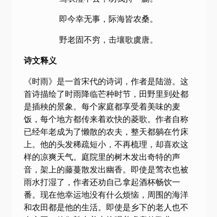
即今幸无事，际海皆农桑。
野老固不穷，击壤歌虞唐。
诗文释义
《时雨》是一首宋代的诗词，作者是陆游。这
首诗描绘了时雨降临芒种时节，田野里到处都
是插秧的景象。每个家庭都享受着美味的麦
饭，每个地方都传来着欢快的菱歌。作者自称
已经年老成为了懒散的农夫，整天都躺在竹床
上。他的头发稀疏短小，不再梳理，却喜欢这
样的凉爽天气。庭院里的树木发出奇特的声
音，架上的藤蔓散发出幽香。即使是莺衣也被
雨水打湿了，作者还劝自己拿起酒杯畅饮一
番。现在他幸运地没有什么烦恼，周围的海洋
和农田都是他的生活。即使是乡下的老人也不