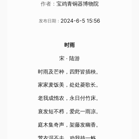
作者：
宝鸡青铜器博物院
2024-6-5 15:56
发布日期：
时雨
宋 · 陆游
时雨及芒种，四野皆插秧。
家家麦饭美，处处菱歌长。
老我成惰农，永日付竹床。
衰发短不栉，爱此一雨凉。
庭木集奇声，架藤发幽香。
莺衣湿不去，劝我持一觞。