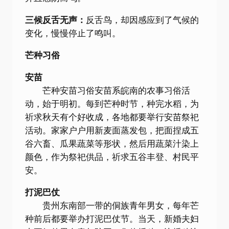
三候反舌无声：
反舌鸟，却因感应到了气候的
变化，慢慢停止了鸣叫。
芒种习俗
安苗
芒种安苗习俗安苗系皖南的农事习俗活
动，始于明初。每到芒种时节，种完水稻，为
祈求秋天有个好收成，各地都要举行安苗祭祀
活动。家家户户用新麦面蒸发包，把面捏成五
谷六畜、瓜果蔬菜等形状，然后用蔬菜汁染上
颜色，作为祭祀供品，祈求五谷丰登、村民平
安。
打泥巴仗
贵州东南部一带的侗族青年男女，每年芒
种前后都要举办打泥巴仗节。当天，新婚夫妇