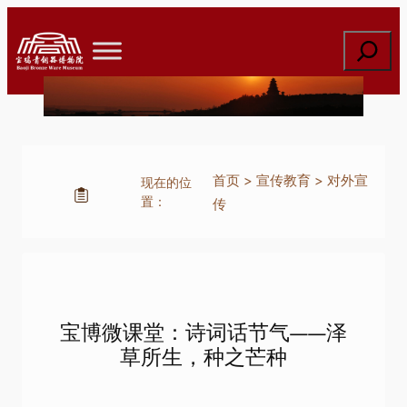
跳
至
搜
内
索
容
首页
>
宣传教育
>
对外宣
现在的位
置：
传
宝博微课堂：诗词话节气——泽
草所生，种之芒种