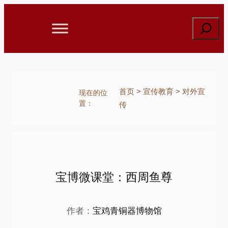
跳
至
搜
内
索
容
首页
>
宣传教育
>
对外宣
现在的位
置：
传
宝博微课堂：西周鱼尊
作者：
宝鸡青铜器博物馆