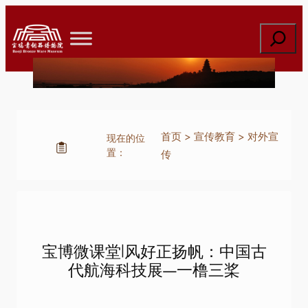
跳
至
搜
内
索
容
首页
>
宣传教育
>
对外宣
现在的位
置：
传
宝博微课堂|风好正扬帆：中国古
代航海科技展—一橹三桨