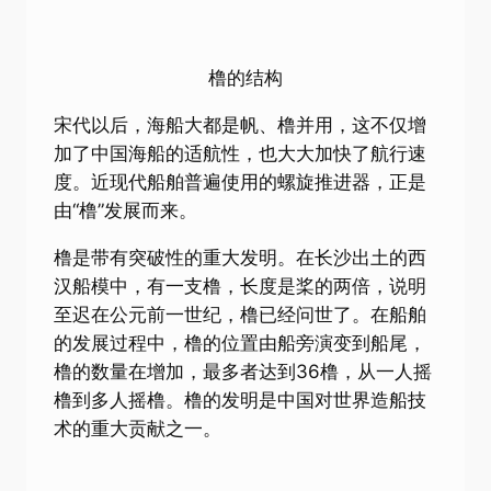
橹的结构
宋代以后，海船大都是帆、橹并用，这不仅增
加了中国海船的适航性，也大大加快了航行速
度。近现代船舶普遍使用的螺旋推进器，正是
由“橹”发展而来。
橹是带有突破性的重大发明。在长沙出土的西
汉船模中，有一支橹，长度是桨的两倍，说明
至迟在公元前一世纪，橹已经问世了。在船舶
的发展过程中，橹的位置由船旁演变到船尾，
橹的数量在增加，最多者达到36橹，从一人摇
橹到多人摇橹。橹的发明是中国对世界造船技
术的重大贡献之一。