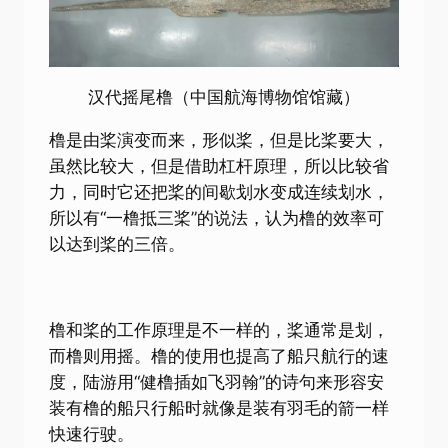
汉代摇尾橹（中国航海博物馆馆藏）
橹是由桨演变而来，形似桨，但是比桨要大，
虽然比较大，但是借助杠杆原理，所以比较省
力，同时它还把桨的间歇划水变成连续划水，
所以有“一橹抵三桨”的说法，认为橹的效率可
以达到桨的三倍。
橹和桨的工作原理是不一样的，桨通常是划，
而橹则用摇。橹的使用也提高了船只航行的速
度，陆游用“健橹插如飞羽翰”的诗句来形容安
装有橹的船只行船时就像是装有羽毛的箭一样
快速行驶。