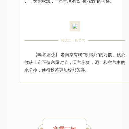
开，为除秋燥，一些地区有饮“菊花酒”的习俗。
传统二十四节气
【喝寒露茶】 老南京有喝“寒露茶”的习惯。秋茶
收获上市正值寒露时节，天气凉爽，泥土和空气中的
水分少，使得秋茶更加馥郁芳香。