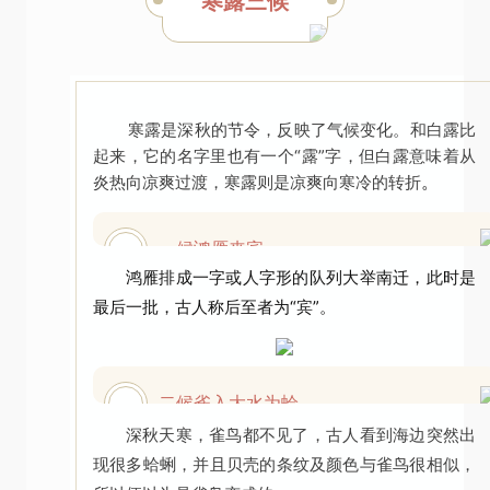
寒露三候
二十四节气
寒露是深秋的节令，反映了气候变化。和白露比
起来，它的名字里也有一个“露”字，但白露意味着从
。
炎热向凉爽过渡，寒露则是凉爽向寒冷的转折
一候鸿雁来宾
01
鸿雁排成一字或人字形的队列大举南迁，此时是
最后一批，古人称后至者为“宾”。
二候雀入大水为蛤
02
深秋天寒，雀鸟都不见了，古人看到海边突然出
现很多蛤蜊，并且贝壳的条纹及颜色与雀鸟很相似，