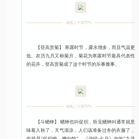
传统二十四节气
【登高赏菊】 寒露时节，露水增多，而且气温更
低。农历九月又称菊月，菊花为寒露时节最具代表性
的花卉，登高赏菊成了这个时节的乐事雅事。
传统二十四节气
【斗蟋蟀】 蟋蟀也叫促织，听见蟋蟀叫通常就意
味着入秋了，天气渐凉，人们该准备过冬的衣服了，
也就是“促织鸣，懒妇惊”，《诗经·七月》中的“九月