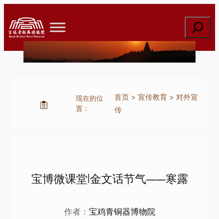
跳
至
搜
内
索
容
首页
>
宣传教育
>
对外宣
现在的位
置：
传
宝博微课堂|金文话节气——寒露
作者：
宝鸡青铜器博物院