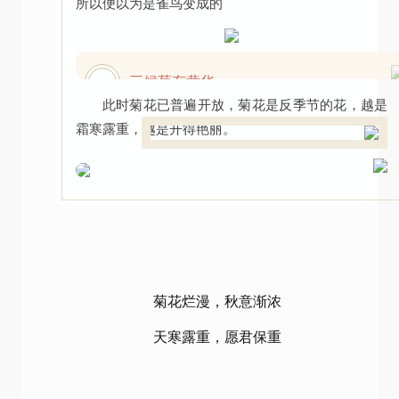
所以便以为是雀鸟变成的
三候菊有黄华
03
此时菊花已普遍开放，菊花是反季节的花，越是
霜寒露重，越是开得艳丽。
菊花烂漫，秋意渐浓
天寒露重，愿君保重