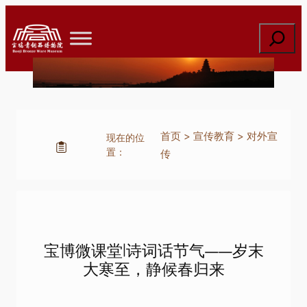
跳
至
搜
内
索
容
首页
>
宣传教育
>
对外宣
现在的位
置：
传
宝博微课堂|诗词话节气——岁末
大寒至，静候春归来