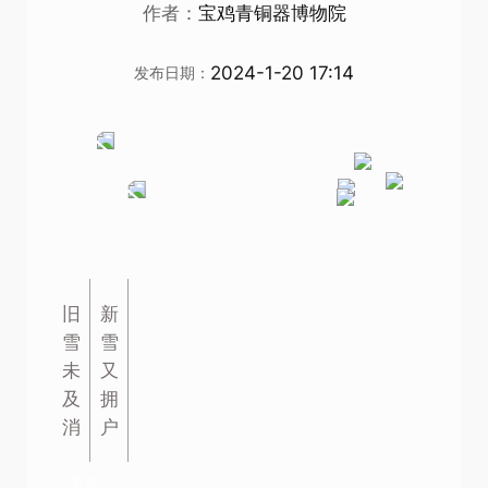
作者：
宝鸡青铜器博物院
2024-1-20 17:14
发布日期：
旧
新
雪
雪
未
又
及
拥
消
户
节气