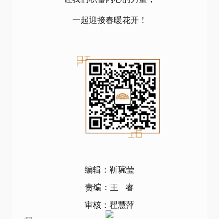
一起迎接春暖花开！
编辑：靳琬莹
责编：王 睿
审核：翟慧萍