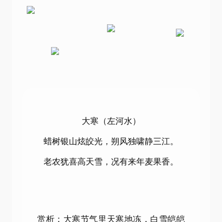
大寒（左河水）
蜡树银山炫皎光，朔风独啸静三江。
老农犹喜高天雪，况有来年麦果香。
赏析：大寒节气里天寒地冻，白雪皑皑