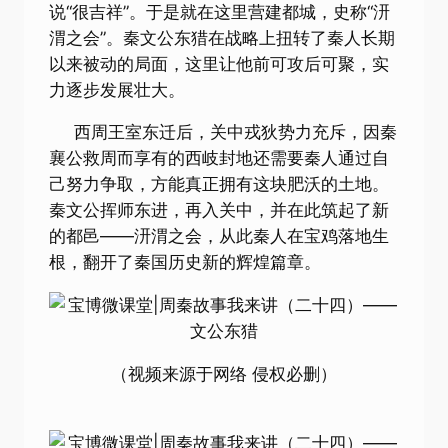
说“很吉祥”。于是就在这里营建都城，史称“汧
渭之会”。秦文公东猎在战略上扭转了秦人长期
以来被动的局面，这里让他前可攻后可聚，实
力逐步发展壮大。
西周王室东迁后，关中戎狄势力充斥，因秦
襄公救周而享有的西岐封地还需要秦人通过自
己努力争取，方能真正拥有这块肥沃的土地。
秦文公挥师东进，再入关中，并在此筑起了新
的都邑——汧渭之会，从此秦人在宝鸡落地生
根，翻开了秦国历史新的辉煌篇章。
（视频来源于网络 侵权必删）