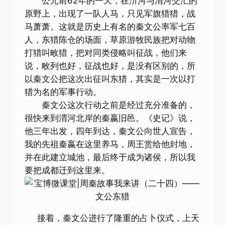
公元前62年的一天，在汧河与渭河交汇的
原野上，出现了一队人马，只见军旗猎猎，战
马萧萧。这就是历史上有名的秦文公率军七百
人，东猎陈仓的场面，草原游牧民族把对动物
打猎叫畋猎，把对同类侵略叫征战，他们来
说，畋列也好，征战也好，是没有区别的，所
以秦文公把这次出征叫东猎，其实是一次以打
猎为名的军事行动。
秦文公这次行动之前是经过充分准备的，
很快来到渭河北岸的秦嬴旧邑。《史记》说，
他三年出发，四年到达，秦文公向世人宣告，
我的先祖秦嬴在这里养马，周王赏给他封地，
并在此建立城池，最后终于成为诸侯，所以我
要把成都迁到这里来。
接着，秦文公进行了隆重的占卜仪式，上天