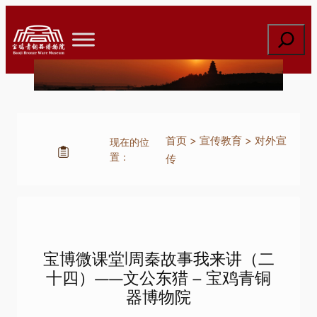
跳
至
搜
内
索
容
首页
>
宣传教育
>
对外宣
现在的位
置：
传
宝博微课堂|周秦故事我来讲（二
十四）——文公东猎 – 宝鸡青铜
器博物院