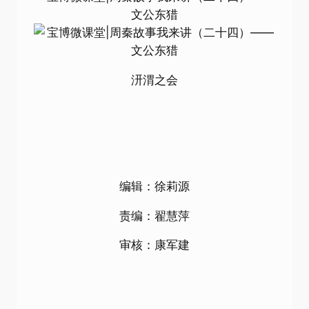
汧渭之会
编辑：徐莉源
责编：翟慧萍
审核：康军建