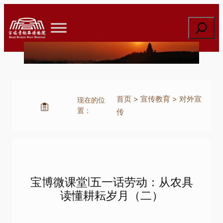
跳
至
搜
内
索
容
首页
>
宣传教育
>
对外宣
现在的位
置：
传
宝博微课堂|五一话劳动：从农具
读懂耕耘岁月（二）