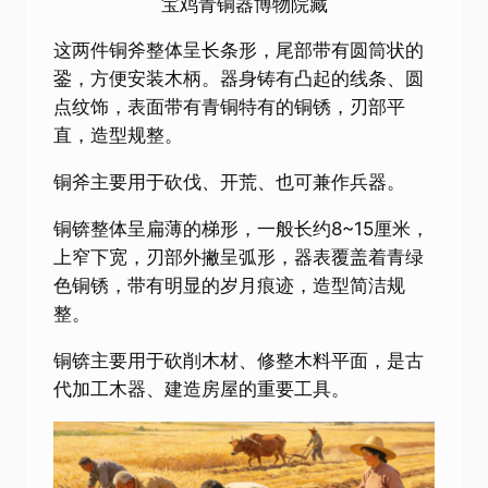
宝鸡青铜器博物院藏
这两件铜斧整体呈长条形，尾部带有圆筒状的
銎，方便安装木柄。器身铸有凸起的线条、圆
点纹饰，表面带有青铜特有的铜锈，刃部平
直，造型规整。
铜斧主要用于砍伐、开荒、也可兼作兵器。
铜锛整体呈扁薄的梯形，一般长约8~15厘米，
上窄下宽，刃部外撇呈弧形，器表覆盖着青绿
色铜锈，带有明显的岁月痕迹，造型简洁规
整。
铜锛主要用于砍削木材、修整木料平面，是古
代加工木器、建造房屋的重要工具。