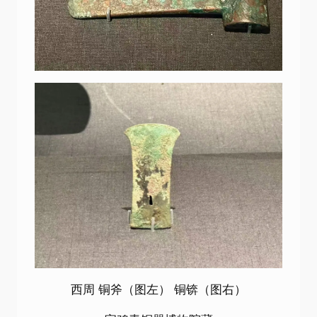
西周 铜斧（图左） 铜锛（图右）