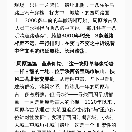
现场，只见一片繁忙。遗址北侧，一条柏油马
路上汽车穿梭；探方中，城墙下的西周路面
上，3000多年前的车辙清晰可辨。周原考古队
队员闫永强指向两条路中间说，“那儿还有一条
明清道路遗存”。
跨越3000年时光，3条道路
相距不远、平行排列，在变与不变之中诉说着
中华文明的绵延赓续、长河浩荡。
“周原膴膴，堇荼如饴。”这一块野草都像饴糖
一样甘甜的土地，位于陕西省宝鸡市岐山、扶
风二县北部交界处。
从青铜重器、占卜甲骨到
建筑群落、池渠水系，持续几十年的周原考
古，多有所获。但“寻城”——寻找西周早期都
邑，一直是周原考古人的心愿。2020年以来，
周原考古队通过“大范围追踪性钻探”与“重点部
位针对性发掘”，发现了西周时期宫城、小城、
大城三重城垣和城门遗址。这是一个“框架性的