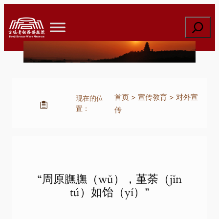
跳
至
搜
内
索
容
首页
>
宣传教育
>
对外宣
现在的位
置：
传
“周原膴膴（wǔ），堇荼（jǐn
tú）如饴（yí）”