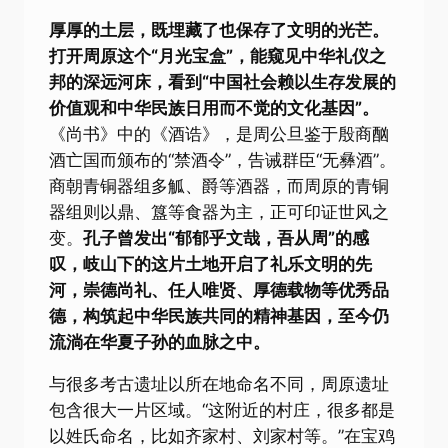
厚厚的土层，既埋藏了也保存了文明的光芒。
打开周原这个“月光宝盒”，能窥见中华礼仪之
邦的深远河床，看到“中国社会赖以生存发展的
价值观和中华民族日用而不觉的文化基因”。
《尚书》中的《酒诰》，是周公旦鉴于殷商酗
酒亡国而颁布的“禁酒令”，告诫群臣“无彝酒”。
商朝青铜器组多觚、爵等酒器，而周原的青铜
器组则以鼎、簋等食器为主，正可印证世风之
变。
孔子曾发出“郁郁乎文哉，吾从周”的感
叹，岐山下的这片土地开启了礼乐文明的先
河，崇德尚礼、任人唯贤、厚德载物等优秀品
德，构筑起中华民族共同的精神基因，至今仍
流淌在华夏子孙的血脉之中。
与很多考古遗址以所在地命名不同，周原遗址
包含很大一片区域。“这附近的村庄，很多都是
以姓氏命名，比如齐家村、刘家村等。”在宝鸡