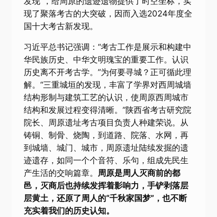
发现”，给周原的遗迹遗物提供了时空坐标，实
现了聚落考古的大突破，因而入选2024年度全
国十大考古新发现。
习近平总书记强调：“考古工作是展示和构建中
华民族历史、中华文明瑰宝的重要工作。认识
历史离不开考古学。”为何要寻城？正可循此理
解。“三重城垣的发现，丰富了学界对西周城墙
结构形制与建筑工艺的认识，使周原西周城市
结构和发展过程变得清晰。”陕西省考古研究院
院长、周原遗址考古项目负责人种建荣说。从
铸铜、制骨、烧陶，到道路、院落、水网，再
到城墙、城门、城市，周原遗址陆续发掘的遗
迹遗存，如同一个个音符、乐句，组成先民生
产生活的交响篇章。
周原是周人灭商前的都
邑，灭商后也持续发挥着影响力，手铲剥落层
层黄土，还原了周人的“千秋家国梦”，也不断
充实着我们的历史认知。