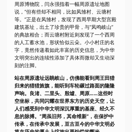
周原博物院，闫永强指着一幅周原遗址地图
说，“但有些却不相同，比如凤雏村、云塘村
等。”正是在凤雏村，发现了西周早期大型宫殿
建筑基址，出土了珍贵的甲骨，与“凤鸣岐山”
的典故相合；而云塘村附近则发现了一个西周
的人工蓄水池，形状恰似云朵。小小村庄的名
字，竟然传递着如此丰富的历史信息，为中华
文明突出的连续性添加了具体而微却又生动深
刻的注脚。
站在周原遗址远眺岐山，仿佛能看到周王田猎
归来的猎猎旌旗，能听到车轮碾过路面的隆隆
声响。良渚、二里头、殷墟、周原……这些时
空坐标，共同闪耀在世界东方的历史天空，让
人们感受到中华文明深沉厚重的基座、经久不
息的脉搏。“周虽旧邦，其命维新”，在保护中
传承，在传承中发展，亘古亘今的中华文明必
将在历史的厚土上绽放出更灿烂的辉光。