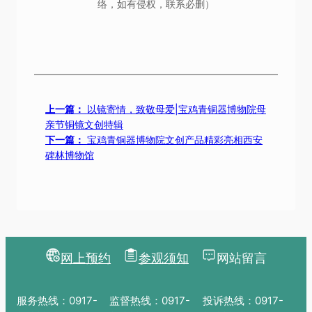
编辑：刘 新
责编：李小宝
审核：翟慧萍
（以上内容仅限于公益宣传，个别图片和视频资料来自网
络，如有侵权，联系必删）
上一篇：
以镜寄情，致敬母爱|宝鸡青铜器博物院母