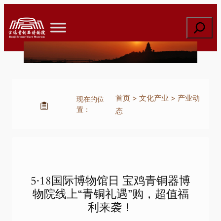
跳
至
搜
内
索
容
首页
>
文化产业
>
产业动
现在的位
置：
态
5·18国际博物馆日 宝鸡青铜器博
物院线上“青铜礼遇”购，超值福
利来袭！