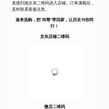
青铜器复刻摆件、冰箱贴等文创，融合历史底
蕴与现代设计，自用送礼皆相宜。
参与方式;
京东：
打开京东APP，搜索“宝鸡青铜器博物院
旗舰店”下单，也可直接扫描文末二维码进入店
铺。
微店：
微信关注“宝鸡青铜器博物院”公众号，
点击菜单栏「为您服务」进入宝博文创；也可
直接扫描文末二维码进入店铺。订单满额后，
及时联系客服兑奖。
速来选购，把“何尊”带回家，让历史与你同
行！
京东店铺二维码