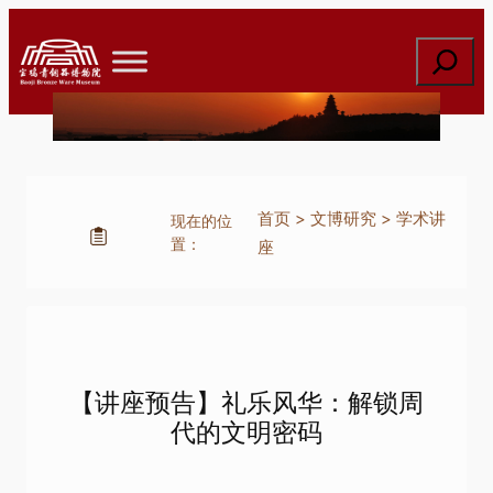
跳
至
搜
内
索
容
首页
>
文博研究
>
学术讲
现在的位
置：
座
【讲座预告】礼乐风华：解锁周
代的文明密码