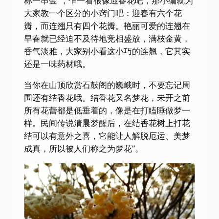
称一串金”，乍一看很像迎春花吧，那小编就为
大家教一个区分的小窍门吧：迎春有六个花
瓣，而连翘只有四个花瓣。艳丽可爱的连翘在
早春就已经迫不及待地竞相盛放，满枝金黄，
香气淡雅，大家别小看这小巧的连翘，它其实
还是一味药材哦。
当你在山顶欣赏石鼓阁的巍峨时，不要忘记周
围还有结香花哦。结香花又名梦花，未开之前
所有花蕾都是低垂着的，像是在打瞌睡做梦一
样。民间传说清晨梦醒后，在结香花树上打花
结可以有意外之喜，它能让人解脱厄运、美梦
成真，所以被人们称之为梦花”。