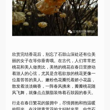
欣赏完结香花后，别忘了石鼓山深处还有位美
丽的女子在等你垂青哦。在古代，人们常常把
桃花和美人做类比，美艳的桃花在春日里撩动
着游人的心弦，尤其是含苞欲放的桃花更像一
位羞答答的美人。嫩粉色花瓣托着娇小花蕊，
散发着淡淡幽香，一阵春风拂来，瓣瓣桃花随
风飞舞，就像点点胭脂装饰着石鼓园的春天。
行走在春日繁花的簇拥中，尽情拥抱和煦温暖
的阳光，在这踏青赏花的大好时光里，中华石