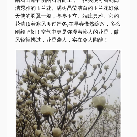
踏着山路右侧的石阶而上，一抬头便可看到高
洁秀雅的玉兰花。满树晶莹洁白的玉兰花好像
天使的羽翼一般，亭亭玉立、端庄典雅。它的
花蕾顶着寒风度过严冬,在早春傲然绽放，多么
刚毅坚韧！空气中更是弥漫着沁人的花香，微
风轻轻拂过，花香袭人，实在令人陶醉！