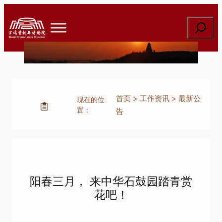
跳
至
搜
内
索
容
首页
>
工作资讯
>
最新公
现在的位
置：
告
阳春三月， 来中华石鼓园踏青赏
花吧！