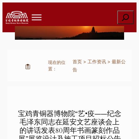
跳
至
搜
内
索
容
首页
>
工作资讯
>
最新公
现在的位
置：
告
宝鸡青铜器博物院“艺•疫——纪念
毛泽东同志在延安文艺座谈会上
的讲话发表80周年书画篆刻作品
展”展览设计及施工项目招标公告