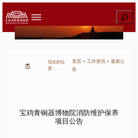
跳
至
搜
内
索
容
首页
>
工作资讯
>
最新公
现在的位
置：
告
宝鸡青铜器博物院消防维护保养
项目公告