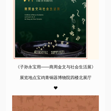
《子孙永宝用——商周金文与社会生活展》
展览地点宝鸡青铜器博物院四楼北展厅
♥