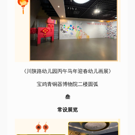
《川陕路幼儿园丙午马年迎春幼儿画展》
宝鸡青铜器博物院二楼圆弧
叁
常设展览