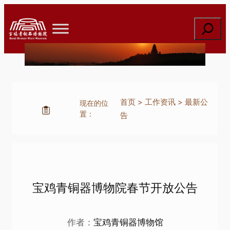
跳
至
搜
内
索
容
首页
>
工作资讯
>
最新公
现在的位
置：
告
宝鸡青铜器博物院春节开放公告
作者：
宝鸡青铜器博物馆