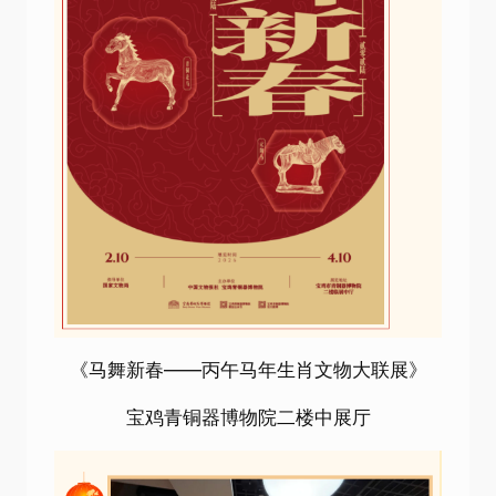
《马舞新春——丙午马年生肖文物大联展》
宝鸡青铜器博物院二楼中展厅