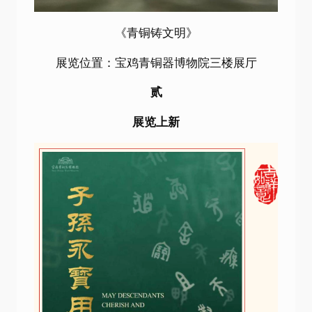
《青铜铸文明》
展览位置：宝鸡青铜器博物院三楼展厅
贰
展览上新