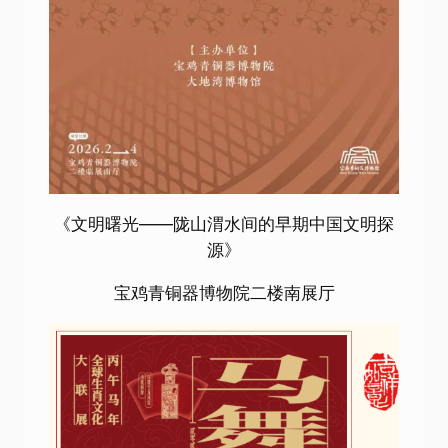
《文明曙光——陇山渭水间的早期中国文明探
源》
宝鸡青铜器博物院二楼南展厅