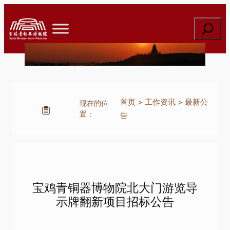
跳
至
搜
内
索
容
首页
>
工作资讯
>
最新公
现在的位
置：
告
宝鸡青铜器博物院北大门游览导
示牌翻新项目招标公告