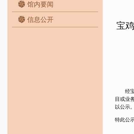
馆内要闻
信息公开
宝
经宝鸡
目或业
以公示。
特此公