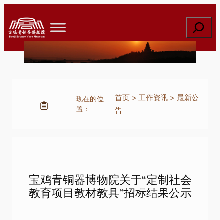
跳
至
搜
内
索
容
首页
>
工作资讯
>
最新公
现在的位
置：
告
宝鸡青铜器博物院关于“定制社会
教育项目教材教具”招标结果公示