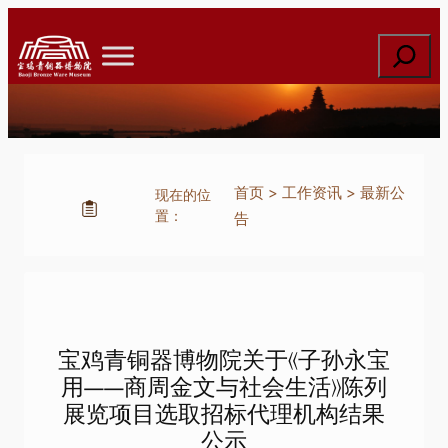
跳
至
搜
内
索
容
首页
>
工作资讯
>
最新公
现在的位
置：
告
宝鸡青铜器博物院关于《子孙永宝
用——商周金文与社会生活》陈列
展览项目选取招标代理机构结果
公示