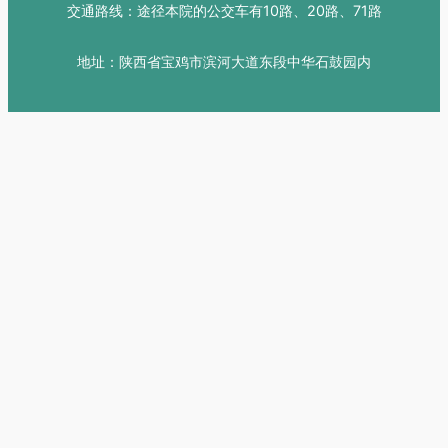
交通路线：途径本院的公交车有10路、20路、71路
地址：陕西省宝鸡市滨河大道东段中华石鼓园内