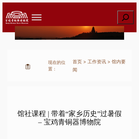
跳
至
搜
内
索
容
首页
>
工作资讯
>
馆内要
现在的位
置：
闻
馆社课程 | 带着“家乡历史”过暑假
– 宝鸡青铜器博物院