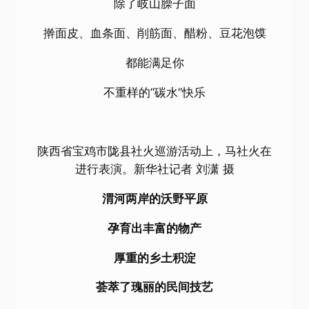
除了岐山臊子面
擀面皮、血条面、削筋面、醋粉、豆花泡馍
都能满足你
不重样的“碳水”快乐
陕西省宝鸡市陇县社火巡游活动上，马社火在
进行表演。新华社记者 刘潇 摄
渭河两岸的沃野平原
孕育出丰富的物产
厚重的乡土积淀
荟萃了瑰丽的民间技艺