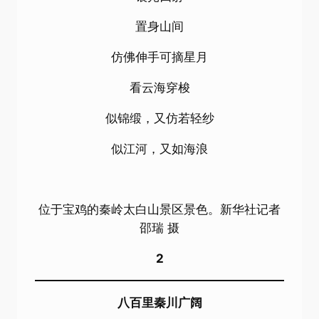
置身山间
仿佛伸手可摘星月
看云海穿梭
似锦缎，又仿若轻纱
似江河，又如海浪
位于宝鸡的秦岭太白山景区景色。新华社记者
邵瑞 摄
2
八百里秦川广阔