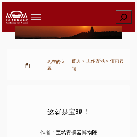
跳
至
搜
内
索
容
首页
>
工作资讯
>
馆内要
现在的位
置：
闻
这就是宝鸡！
作者：
宝鸡青铜器博物院