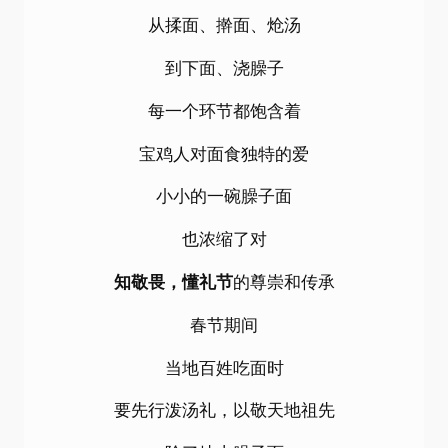
从揉面、擀面、炝汤
到下面、浇臊子
每一个环节都饱含着
宝鸡人对面食独特的爱
小小的一碗臊子面
也浓缩了对
知敬畏，懂礼节
的尊崇和传承
春节期间
当地百姓吃面时
要先行泼汤礼，以敬天地祖先