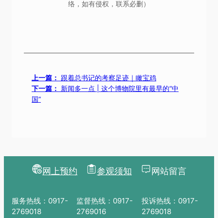
络，如有侵权，联系必删）
上一篇：
跟着总书记的考察足迹｜瞰宝鸡
下一篇：
新闻多一点 | 这个博物院里有最早的“中
国”
网上预约
参观须知
网站留言
服务热线：0917-
监督热线：0917-
投诉热线：0917-
2769018
2769016
2769018