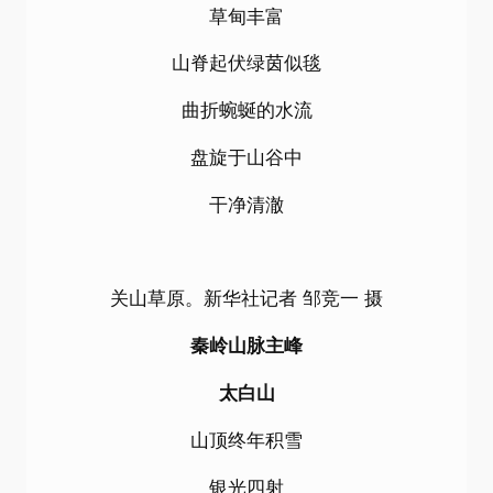
草甸丰富
山脊起伏绿茵似毯
曲折蜿蜒的水流
盘旋于山谷中
干净清澈
关山草原。新华社记者 邹竞一 摄
秦岭山脉主峰
太白山
山顶终年积雪
银光四射