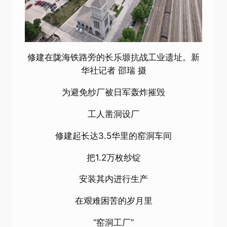
修建在陇海铁路旁的长乐塬抗战工业遗址。新
华社记者 邵瑞 摄
为避免纱厂被日军轰炸摧毁
工人凿洞设厂
修建起长达3.5华里的窑洞车间
把1.2万枚纱锭
安装其内进行生产
在艰难困苦的岁月里
“窑洞工厂”