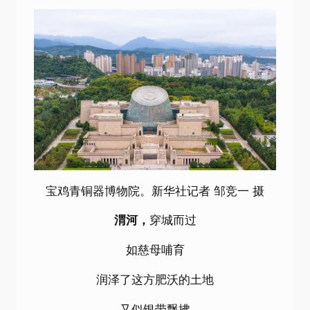
宝鸡青铜器博物院。新华社记者 邹竞一 摄
渭河，
穿城而过
如慈母哺育
润泽了这方肥沃的土地
又似银带飘拂