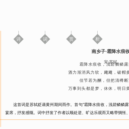
诗
词
赏
析
南乡子·霜降水痕
宋·苏轼
霜降水痕收，浅碧鳞鳞露
酒力渐消风力软，飕飕，破帽
佳节若为酬，但把清樽断
万事到头都是梦，休休，明日
这首词是苏轼贬谪黄州期间而作。首句“霜降水痕收，浅碧鳞鳞露
宴席，抒发感慨。词中抒发了作者以顺处逆、旷达乐观而又略带惆怅