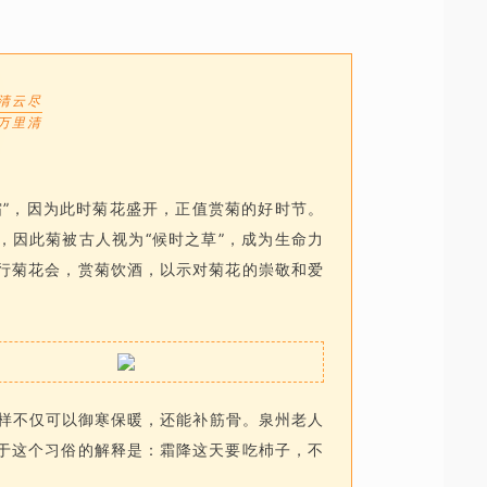
清云尽
万里清
霜”，因为此时菊花盛开，正值赏菊的好时节。
，因此菊被古人视为“候时之草”，成为生命力
行菊花会，赏菊饮酒，以示对菊花的崇敬和爱
样不仅可以御寒保暖，还能补筋骨。泉州老人
于这个习俗的解释是：霜降这天要吃杮子，不