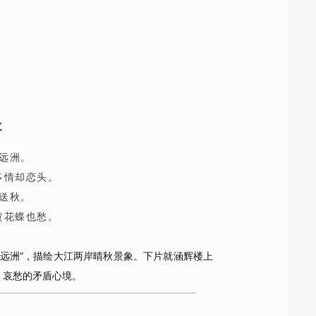
收
远洲。
多情却恋头。
送秋。
黄花蝶也愁。
远洲”，描绘大江两岸晴秋景象。下片就涵辉楼上
、哀愁的矛盾心境。