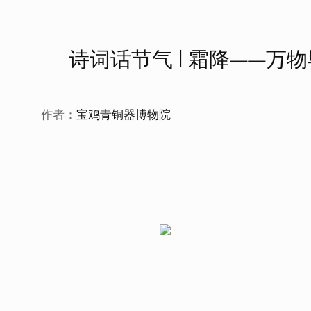
诗词话节气 | 霜降——万
作者：
宝鸡青铜器博物院