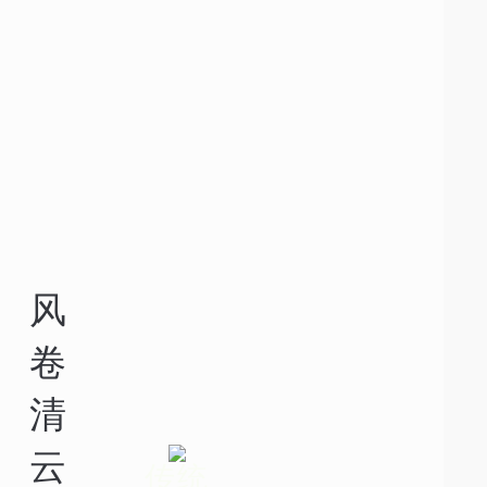
空
风
天
卷
万
清
里
云
传统