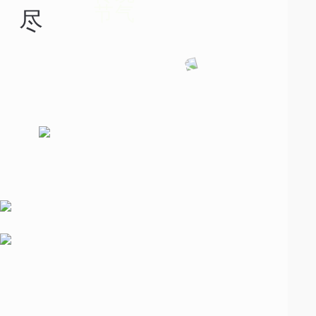
节气
清
尽