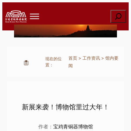
跳
至
搜
内
索
容
首页
>
工作资讯
>
馆内要
现在的位
置：
闻
新展来袭！博物馆里过大年！
作者：
宝鸡青铜器博物馆