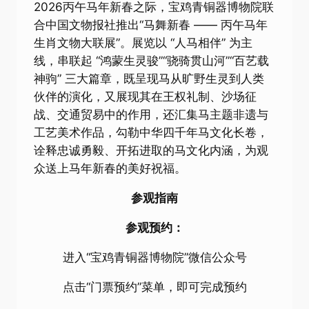
2026丙午马年新春之际，宝鸡青铜器博物院联
合中国文物报社推出“马舞新春 —— 丙午马年
生肖文物大联展”。展览以 “人马相伴” 为主
线，串联起 “鸿蒙生灵骏”“骁骑贯山河”“百艺载
神驹” 三大篇章，既呈现马从旷野生灵到人类
伙伴的演化，又展现其在王权礼制、沙场征
战、交通贸易中的作用，还汇集马主题非遗与
工艺美术作品，勾勒中华四千年马文化长卷，
诠释忠诚勇毅、开拓进取的马文化内涵，为观
众送上马年新春的美好祝福。
参观指南
参观预约：
进入“宝鸡青铜器博物院”微信公众号
点击“门票预约”菜单，即可完成预约