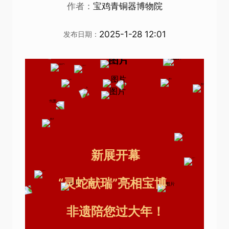
作者：
宝鸡青铜器博物院
2025-1-28 12:01
发布日期：
新展开幕
“灵蛇献瑞”亮相宝博
非遗陪您过大年！