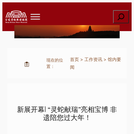
跳
至
搜
内
索
容
首页
>
工作资讯
>
馆内要
现在的位
置：
闻
新展开幕| “灵蛇献瑞”亮相宝博 非
遗陪您过大年！