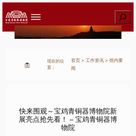
跳
至
搜
内
索
容
首页
>
工作资讯
>
馆内要
现在的位
置：
闻
快来围观～宝鸡青铜器博物院新
展亮点抢先看！ – 宝鸡青铜器博
物院