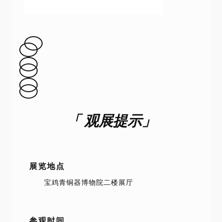
「 观展提示」
展览地点
宝鸡青铜器博物院二楼展厅
参观时间
7月30日至8月31日（延时开放期间）
每周二至周日9:00-18:30（18:00停止
入馆）
每周一闭馆（国家法定节假日除外）