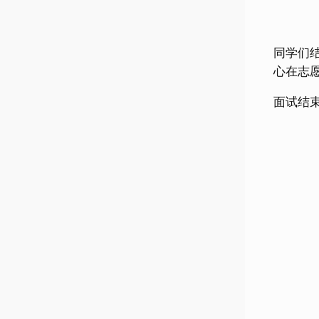
同学们
心在志
面试结