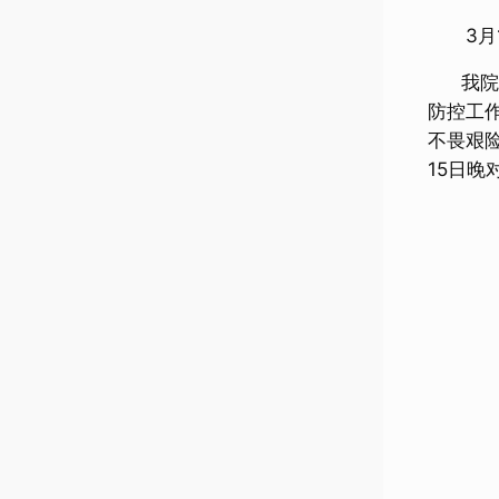
3月1
我院下
防控工
不畏艰
15日晚