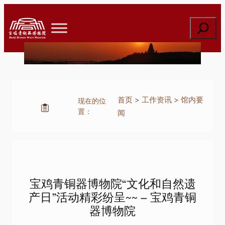
跳
至
搜
内
索
容
首页
>
工作资讯
>
馆内要
现在的位
置：
闻
宝鸡青铜器博物院“文化和自然遗
产日”活动精彩纷呈~~ – 宝鸡青铜
器博物院