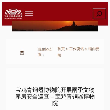
跳
至
搜
内
索
容
首页
>
工作资讯
>
馆内要
现在的位
置：
闻
宝鸡青铜器博物院开展雨季文物
库房安全巡查 – 宝鸡青铜器博物
院