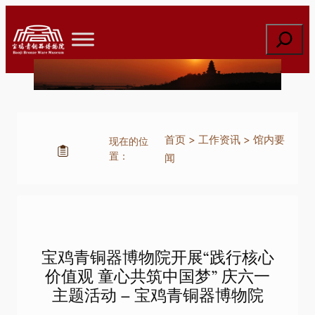
跳
至
搜
内
索
容
首页
>
工作资讯
>
馆内要
现在的位
置：
闻
宝鸡青铜器博物院开展“践行核心
价值观 童心共筑中国梦” 庆六一
主题活动 – 宝鸡青铜器博物院