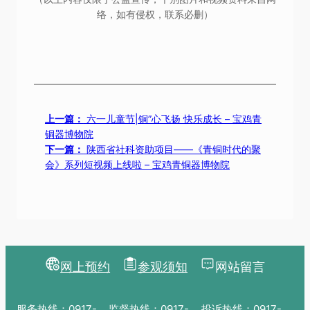
络，如有侵权，联系必删）
上一篇：
六一儿童节|铜”心飞扬 快乐成长 – 宝鸡青
铜器博物院
下一篇：
陕西省社科资助项目——《青铜时代的聚
会》系列短视频上线啦 – 宝鸡青铜器博物院
网上预约
参观须知
网站留言
服务热线：0917-
监督热线：0917-
投诉热线：0917-