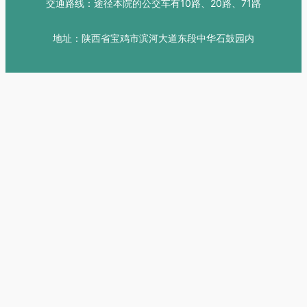
交通路线：途径本院的公交车有10路、20路、71路
地址：陕西省宝鸡市滨河大道东段中华石鼓园内