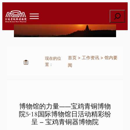
跳
至
搜
内
索
容
首页
>
工作资讯
>
馆内要
现在的位
置：
闻
博物馆的力量——宝鸡青铜博物
院5·18国际博物馆日活动精彩纷
呈 – 宝鸡青铜器博物院