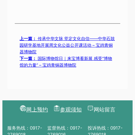
上一篇：
传承中华文脉 坚定文化自信——中华石鼓
园研学基地开展周文化公益公开课活动 – 宝鸡青铜
器博物院
下一篇：
国际博物馆日｜来宝博看新展 感受“博物
馆的力量” – 宝鸡青铜器博物院
网上预约
参观须知
网站留言
服务热线：0917-
监督热线：0917-
投诉热线：0917-
2769018
2769016
2769018